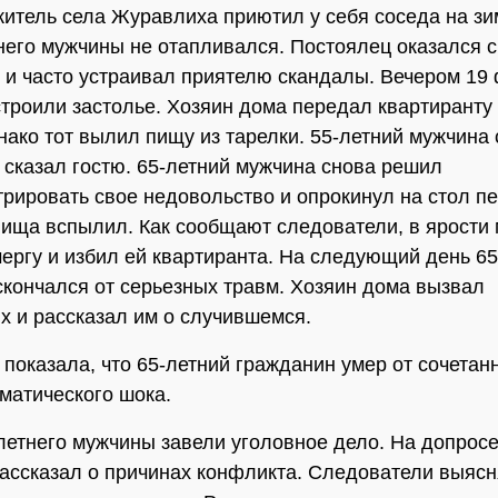
житель села Журавлиха приютил у себя соседа на зим
него мужчины не отапливался. Постоялец оказался с
 и часто устраивал приятелю скандалы. Вечером 19
троили застолье. Хозяин дома передал квартиранту 
нако тот вылил пищу из тарелки. 55-летний мужчина
е сказал гостю. 65-летний мужчина снова решил
рировать свое недовольство и опрокинул на стол пе
ища вспылил. Как сообщают следователи, в ярости
чергу и избил ей квартиранта. На следующий день 6
скончался от серьезных травм. Хозяин дома вызвал
х и рассказал им о случившемся.
 показала, что 65-летний гражданин умер от сочета
вматического шока.
летнего мужчины завели уголовное дело. На допросе
ассказал о причинах конфликта. Следователи выясн