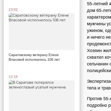
55-летний 
13:02
дом 65-лет
характером
мужчины ус
ужином, од
и ничего н
продемонст
Хозяин жил
Саратовскому ветерану Елене
схватил ко
Власовой исполнилось 108 лет
сельчанин 
полицейски
12:16
Экспертиза
тела и тра
Против 55-
подробно р