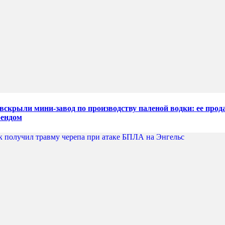
 вскрыли мини-завод по производству паленой водки: ее прод
рендом