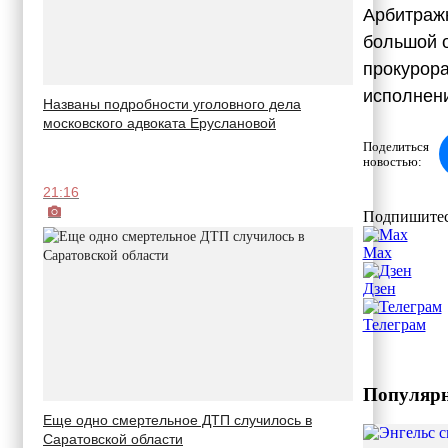
Арбитраж
большой 
прокурора
исполнени
Названы подробности уголовного дела
московского адвоката Еруслановой
Поделиться
новостью:
21:16
Подпишитес
Max
Дзен
Телеграм
Популярн
Еще одно смертельное ДТП случилось в
Саратовской области