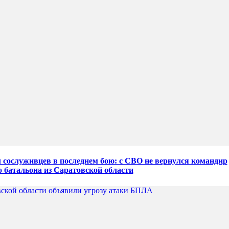
сослуживцев в последнем бою: с СВО не вернулся командир
о батальона из Саратовской области