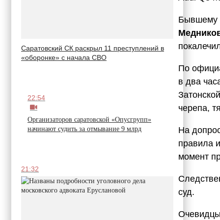
Бывшему 
Меднико
покалечил
Саратовский СК раскрыл 11 преступлений в
«оборонке» с начала СВО
По официа
в два час
Затонской
22:54
черепа, т
Организаторов саратовской «Опусгрупп»
На допрос
начинают судить за отмывание 9 млрд
правила и
момент пр
21:32
Следствен
суд.
Очевидцы 