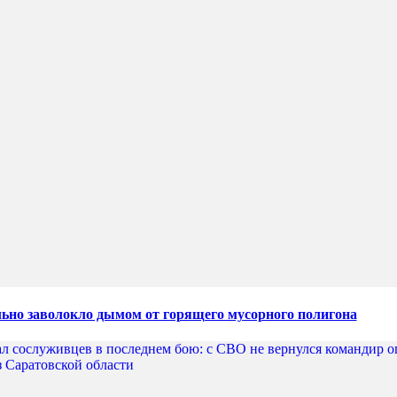
льно заволокло дымом от горящего мусорного полигона