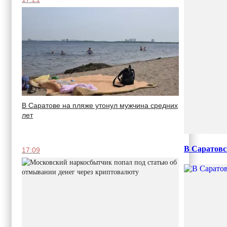
В Саратове на пляже утонул мужчина средних
лет
В Саратовс
17:09