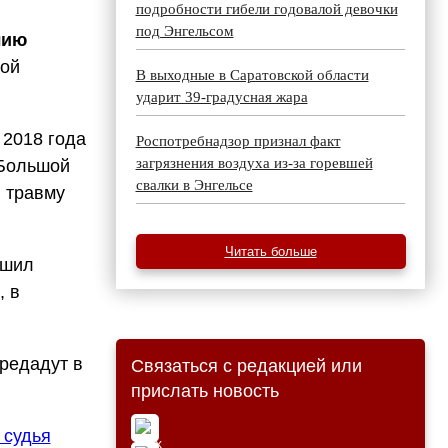
подробности гибели годовалой девочки
под Энгельсом
лию
рой
В выходные в Саратовской области
ударит 39-градусная жара
 2018 года
Роспотребнадзор признал факт
загрязнения воздуха из-за горевшей
 Большой
свалки в Энгельсе
л травму
Читать больше
ушил
, в
редадут в
Связаться с редакцией или
прислать новость
 судья