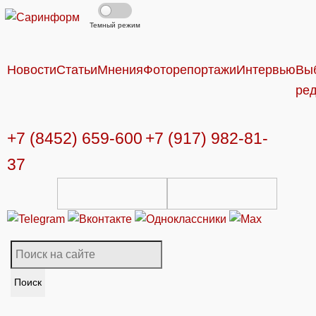
Темный режим
Новости
Статьи
Мнения
Фоторепортажи
Интервью
Вы
ре
+7 (8452) 659-600
+7 (917) 982-81-
37
Поиск