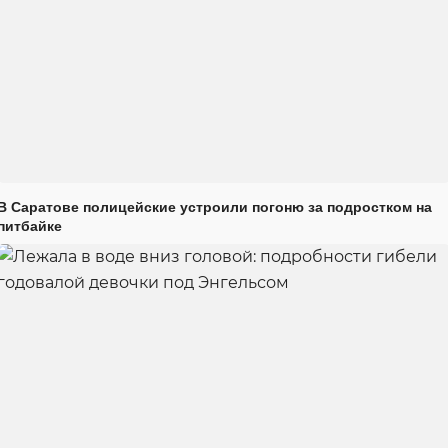
В Саратове полицейские устроили погоню за подростком на
питбайке