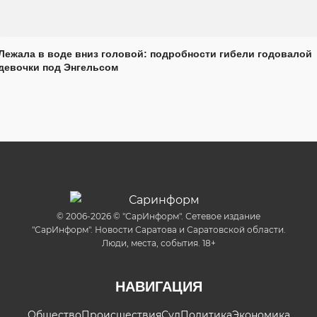
Лежала в воде вниз головой: подробности гибели годовалой
девочки под Энгельсом
© 2006-2026 © "СарИнформ". Сетевое издание
"СарИнформ". Новости Саратова и Саратовской области.
Люди, места, события. 18+
НАВИГАЦИЯ
Общество
Происшествия
Суд
Политика
Экономика