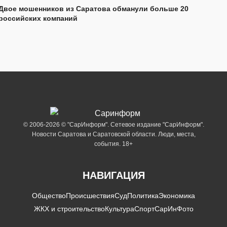
Двое мошенников из Саратова обманули больше 20
российских компаний
© 2006-2026 © "СарИнформ". Сетевое издание "СарИнформ".
Новости Саратова и Саратовской области. Люди, места,
события. 18+
НАВИГАЦИЯ
Общество
Происшествия
Суд
Политика
Экономика
ЖКХ и строительство
Культура
Спорт
СарИнФото