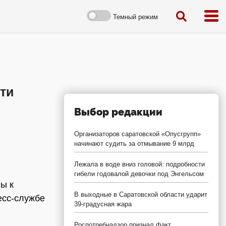
Темный режим
ти
Выбор редакции
Организаторов саратовской «Опусгрупп»
начинают судить за отмывание 9 млрд
Лежала в воде вниз головой: подробности
гибели годовалой девочки под Энгельсом
ы к
В выходные в Саратовской области ударит
есс-службе
39-градусная жара
Роспотребнадзор признал факт