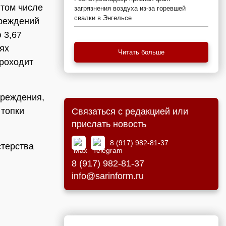
 том числе
загрязнения воздуха из-за горевшей
свалки в Энгельсе
чреждений
 3,67
ях
Читать больше
проходит
чреждения,
 топки
Связаться с редакцией или
прислать новость
8 (917) 982-81-37
стерства
8 (917) 982-81-37
info@sarinform.ru