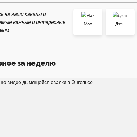
ь на наши каналы и
самые важные и интересные
Max
Дзен
рвым
рное за неделю