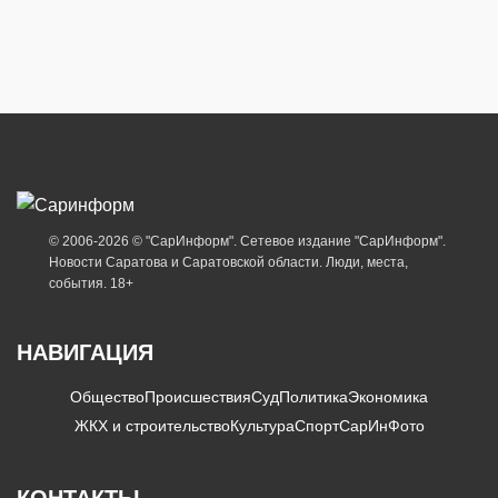
© 2006-2026 © "СарИнформ". Сетевое издание "СарИнформ".
Новости Саратова и Саратовской области. Люди, места,
события. 18+
НАВИГАЦИЯ
Общество
Происшествия
Суд
Политика
Экономика
ЖКХ и строительство
Культура
Спорт
СарИнФото
КОНТАКТЫ