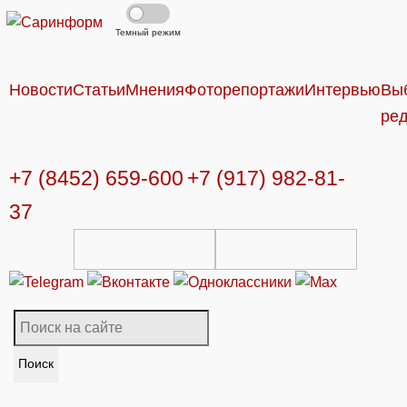
Темный режим
Новости
Статьи
Мнения
Фоторепортажи
Интервью
Вы
ре
+7 (8452) 659-600
+7 (917) 982-81-
37
Поиск