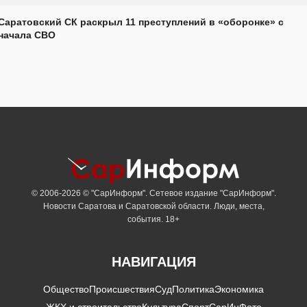
Саратовский СК раскрыл 11 преступлений в «оборонке» с
начала СВО
© 2006-2026 © "СарИнформ". Сетевое издание "СарИнформ".
Новости Саратова и Саратовской области. Люди, места,
события. 18+
НАВИГАЦИЯ
Общество
Происшествия
Суд
Политика
Экономика
ЖКХ и строительство
Культура
Спорт
СарИнФото