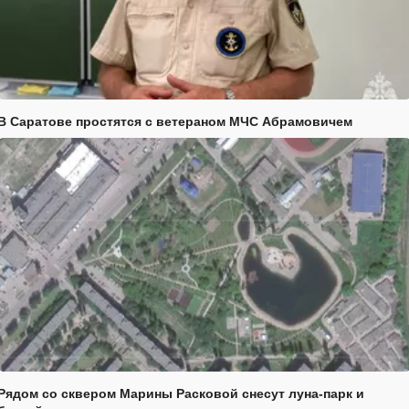
В Саратове простятся с ветераном МЧС Абрамовичем
Рядом со сквером Марины Расковой снесут луна-парк и