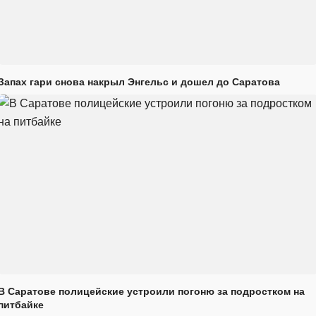
Запах гари снова накрыл Энгельс и дошел до Саратова
В Саратове полицейские устроили погоню за подростком на
питбайке