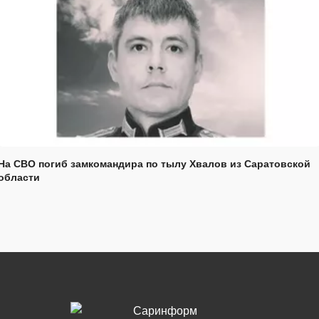
На СВО погиб замкомандира по тылу Хвалов из Саратовской
области