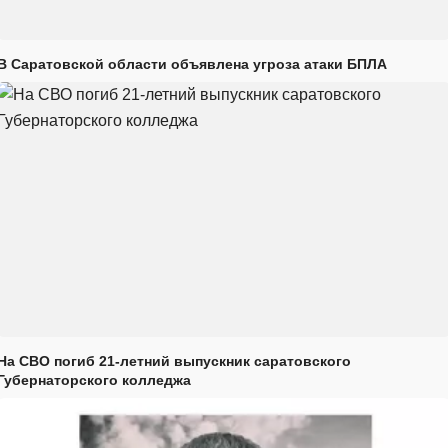
В Саратовской области объявлена угроза атаки БПЛА
На СВО погиб 21-летний выпускник саратовского
Губернаторского колледжа