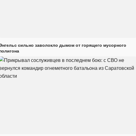
Энгельс сильно заволокло дымом от горящего мусорного
полигона