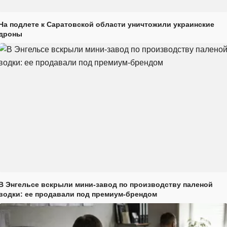
На подлете к Саратовской области уничтожили украинские
дроны
В Энгельсе вскрыли мини-завод по производству паленой
водки: ее продавали под премиум-брендом