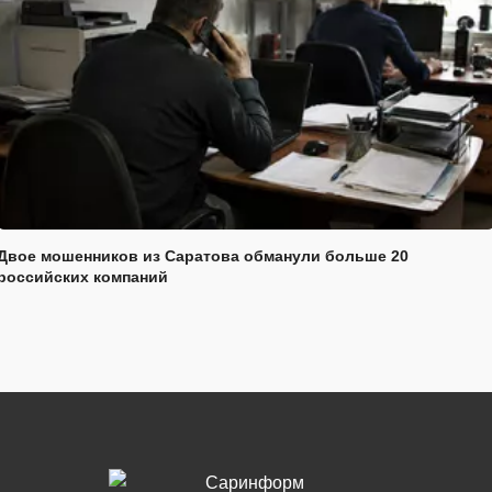
Двое мошенников из Саратова обманули больше 20
российских компаний