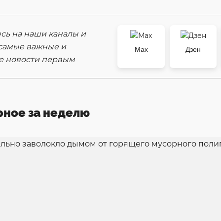
ь на наши каналы и
самые важные и
Max
Дзен
е новости первым
рное за неделю