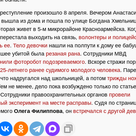
реступление произошло 8 апреля. Вечером Анастас
 вышла из дома и пошла по улице Богдана Хмельниц
оторая живет в 5-м микрорайоне Красноармейска. Ко
перестала выходить на связь,
волонтеры и полицей
ь ее
.
Тело девочки
нашли на полпути к дому ее бабу
 шее убитой была
резаная рана
. Сотрудники МВД
нили фоторобот подозреваемого
. Вскоре стражи по
25-летнего ранее судимого молодого человека
. Пар
 что надругался над школьницей, а потом
трижды но
Тем не менее, дело пока возбуждено только по стать
. Сотрудники правоохранительных органов
провели
ый эксперимент на месте расправы
. Судя по страни
емого
Олега Филиппова
, он
встречался с другой де