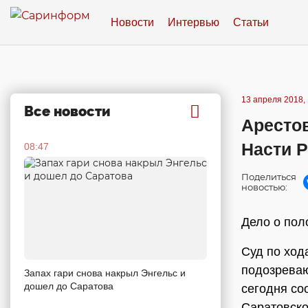
Новости
Интервью
Статьи
13 апреля 2018, 
Все новости
Аресто
Насти 
08:47
Поделиться
новостью:
Дело о пол
Суд по ход
подозреваю
Запах гари снова накрыл Энгельс и
дошел до Саратова
сегодня со
Саратовско