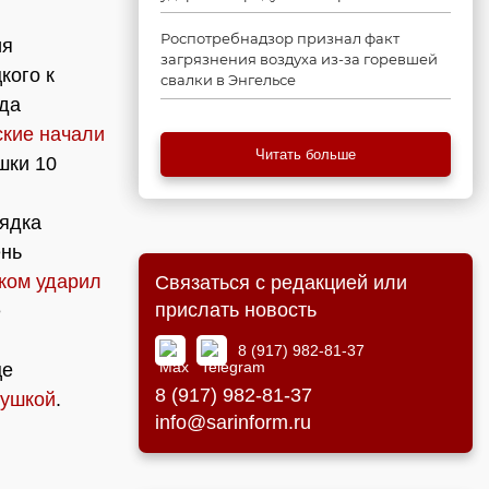
Роспотребнадзор признал факт
ия
загрязнения воздуха из-за горевшей
кого к
свалки в Энгельсе
гда
ские начали
Читать больше
шки 10
рядка
ень
жом ударил
Связаться с редакцией или
прислать новость
е
8 (917) 982-81-37
це
8 (917) 982-81-37
вушкой
.
info@sarinform.ru