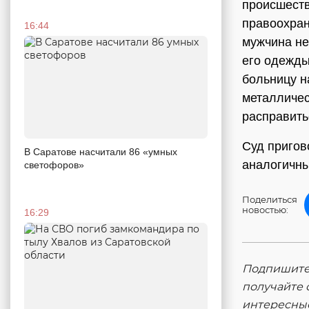
происшеств
правоохран
16:44
мужчина не
его одежды
больницу н
металличес
расправить
Суд пригов
В Саратове насчитали 86 «умных
аналогичны
светофоров»
Поделиться
новостью:
16:29
Подпишитес
получайте 
интересны