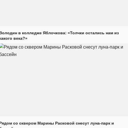
Володин в колледже Яблочкова: «Толчки остались нам из
какого века?»
Рядом со сквером Марины Расковой снесут луна-парк и