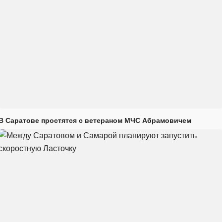
В Саратове простятся с ветераном МЧС Абрамовичем