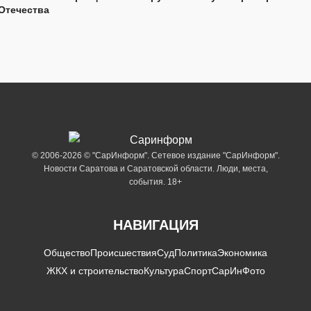
Отечества
© 2006-2026 © "СарИнформ". Сетевое издание "СарИнформ".
Новости Саратова и Саратовской области. Люди, места,
события. 18+
НАВИГАЦИЯ
Общество
Происшествия
Суд
Политика
Экономика
ЖКХ и строительство
Культура
Спорт
СарИнФото