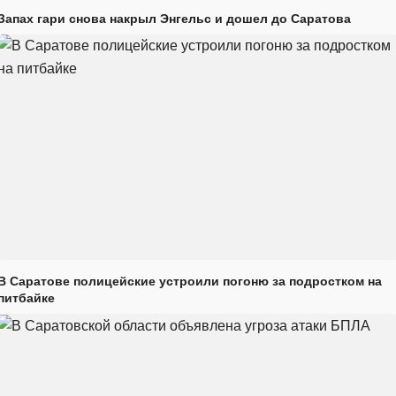
Запах гари снова накрыл Энгельс и дошел до Саратова
В Саратове полицейские устроили погоню за подростком на
питбайке