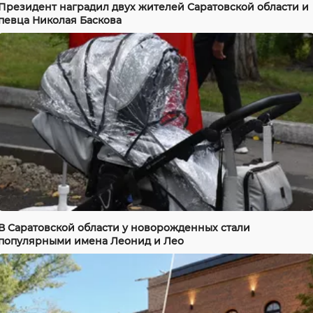
Президент наградил двух жителей Саратовской области и
певца Николая Баскова
В Саратовской области у новорожденных стали
популярными имена Леонид и Лео