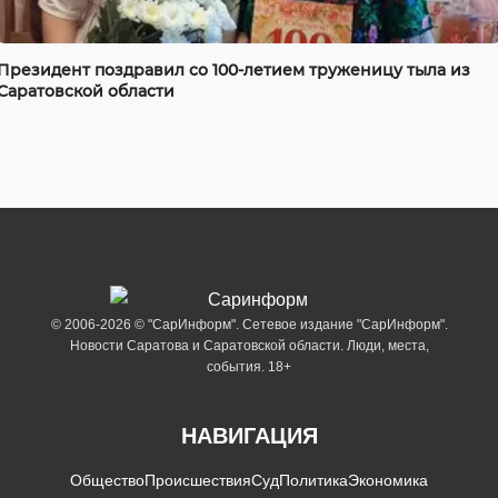
Президент поздравил со 100-летием труженицу тыла из
Саратовской области
© 2006-2026 © "СарИнформ". Сетевое издание "СарИнформ".
Новости Саратова и Саратовской области. Люди, места,
события. 18+
НАВИГАЦИЯ
Общество
Происшествия
Суд
Политика
Экономика