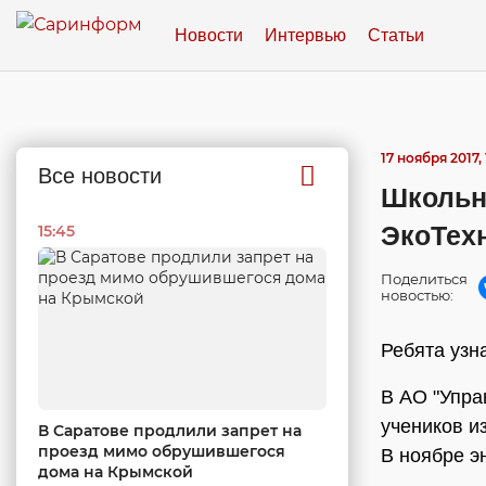
Новости
Интервью
Статьи
17 ноября 2017, 
Все новости
Школьн
ЭкоТех
15:45
Поделиться
новостью:
Ребята узн
В АО "Упра
учеников и
В Саратове продлили запрет на
проезд мимо обрушившегося
В ноябре э
дома на Крымской