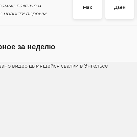
самые важные и
Max
Дзен
е новости первым
рное за неделю