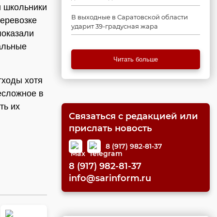
 школьники
В выходные в Саратовской области
перевозке
ударит 39-градусная жара
показали
альные
Читать больше
тходы хотя
есложное в
ть их
Связаться с редакцией или
прислать новость
8 (917) 982-81-37
8 (917) 982-81-37
info@sarinform.ru