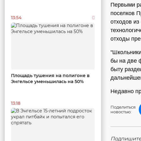
Первыми р
поселков П
13:54
отходов из
технологич
отходы пре
"Школьники
бы на две 
быту разде
Площадь тушения на полигоне в
дальнейшей
Энгельсе уменьшилась на 50%
Недавно п
13:18
Поделиться
новостью:
Подпишитес