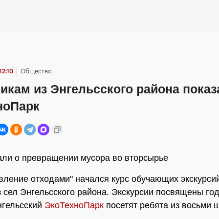
12:10
Общество
икам из Энгельсского района показ
ноПарк
али о превращении мусора во вторсырье
вление отходами" начался курс обучающих экскурси
з сел Энгельсского района. Экскурсии посвящены год
нгельсский
ЭкоТехноПарк
посетят ребята из восьми 