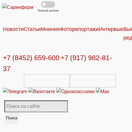
Темный режим
Новости
Статьи
Мнения
Фоторепортажи
Интервью
Вы
ре
+7 (8452) 659-600
+7 (917) 982-81-
37
Поиск