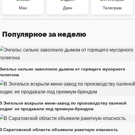
Max
Дзен
Телеграм
Популярное за неделю
Энгельс сильно заволокло дымом от горящего мусорного
полигона
В Энгельсе вскрыли мини-завод по производству паленой
водки: ее продавали под премиум-брендом
В Саратовской области объявили ракетную опасность