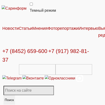
Темный режим
Новости
Статьи
Мнения
Фоторепортажи
Интервью
Вы
ре
+7 (8452) 659-600
+7 (917) 982-81-
37
Поиск