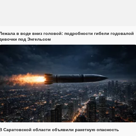
Лежала в воде вниз головой: подробности гибели годовалой
девочки под Энгельсом
В Саратовской области объявили ракетную опасность