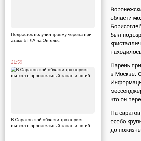
Воронежски
области мо
Борисоглеб
Подросток получил травму черепа при
был подозр
атаке БПЛА на Энгельс
кристаллич
находилось
21:59
Парень при
в Москве. 
Информацию
мессенджер
что он пере
На саратов
В Саратовской области тракторист
особо круп
съехал в оросительный канал и погиб
до пожизне