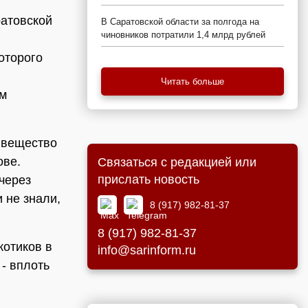
ратовской
В Саратовской области за полгода на
чиновников потратили 1,4 млрд рублей
оторого
Читать больше
ем
 вещество
ове.
Связаться с редакцией или
прислать новость
через
 не знали,
8 (917) 982-81-37
8 (917) 982-81-37
котиков в
info@sarinform.ru
 - вплоть