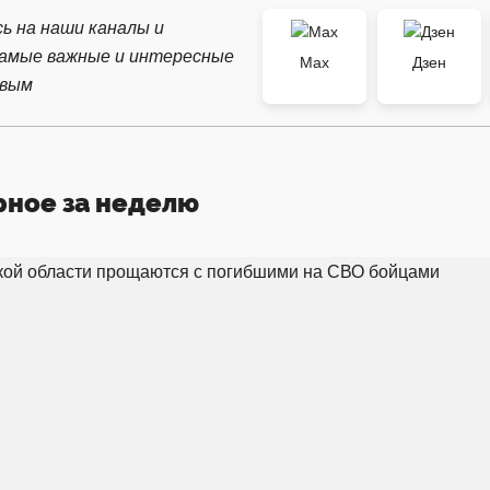
ь на наши каналы и
самые важные и интересные
Max
Дзен
рвым
рное за неделю