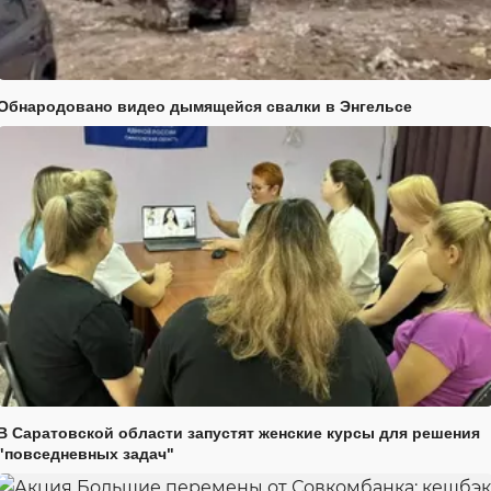
Обнародовано видео дымящейся свалки в Энгельсе
В Саратовской области запустят женские курсы для решения
"повседневных задач"