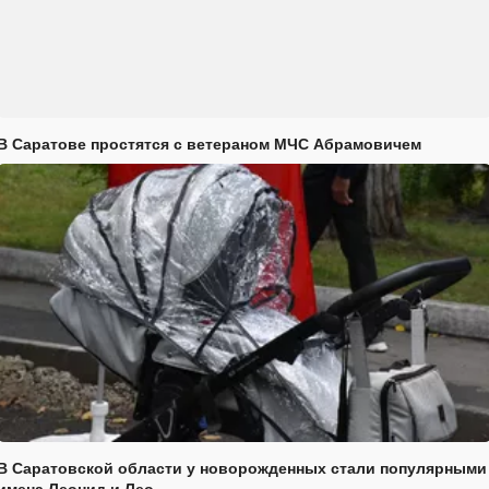
В Саратове простятся с ветераном МЧС Абрамовичем
В Саратовской области у новорожденных стали популярными
имена Леонид и Лео