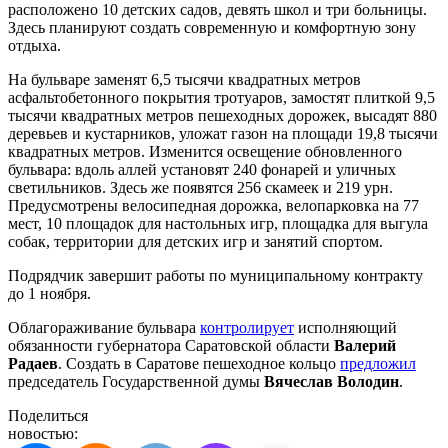
расположено 10 детских садов, девять школ и три больницы.
Здесь планируют создать современную и комфортную зону
отдыха.
На бульваре заменят 6,5 тысячи квадратных метров
асфальтобетонного покрытия тротуаров, замостят плиткой 9,5
тысячи квадратных метров пешеходных дорожек, высадят 880
деревьев и кустарников, уложат газон на площади 19,8 тысячи
квадратных метров. Изменится освещение обновленного
бульвара: вдоль аллей установят 240 фонарей и уличных
светильников. Здесь же появятся 256 скамеек и 219 урн.
Предусмотрены велосипедная дорожка, велопарковка на 77
мест, 10 площадок для настольных игр, площадка для выгула
собак, территории для детских игр и занятий спортом.
Подрядчик завершит работы по муниципальному контракту
до 1 ноября.
Облагораживание бульвара
контролирует
исполняющий
обязанности губернатора Саратовской области
Валерий
Радаев
. Создать в Саратове пешеходное кольцо
предложил
председатель Государственной думы
Вячеслав Володин
.
Поделиться
новостью: