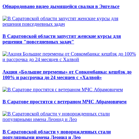
Обнародовано видео дымящейся свалки в Энгельсе
В Саратовской области запустят женские курсы для
решения "повседневных задач"
Акция «Большие перемены» от Совкомбанка: кешбэк до
100% и рассрочка до 24 месяцев с «Халвой»
В Саратове простятся с ветераном МЧС Абрамовичем
В Саратовской области у новорожденных стали
популярными имена Леонид и Лео