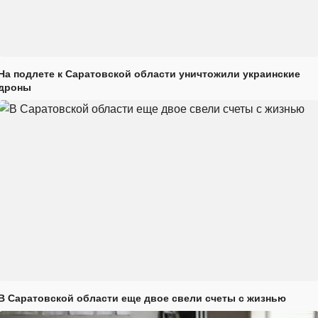
На подлете к Саратовской области уничтожили украинские
дроны
В Саратовской области еще двое свели счеты с жизнью