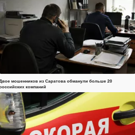
Двое мошенников из Саратова обманули больше 20
российских компаний