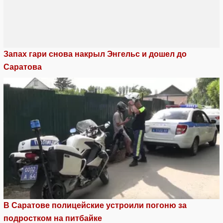
Запах гари снова накрыл Энгельс и дошел до
Саратова
В Саратове полицейские устроили погоню за
подростком на питбайке