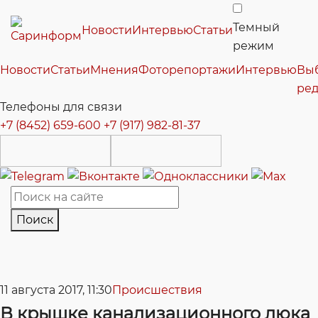
Темный
Новости
Интервью
Статьи
режим
Новости
Статьи
Мнения
Фоторепортажи
Интервью
Вы
ре
Телефоны для связи
+7 (8452) 659-600
+7 (917) 982-81-37
Поиск
11 августа 2017, 11:30
Происшествия
В крышке канализационного люка