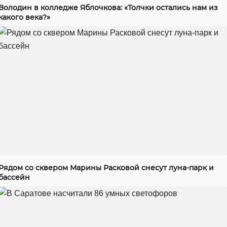
Володин в колледже Яблочкова: «Толчки остались нам из
какого века?»
Рядом со сквером Марины Расковой снесут луна-парк и
бассейн