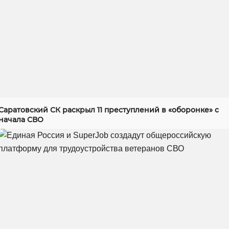
Саратовский СК раскрыл 11 преступлений в «оборонке» с
начала СВО