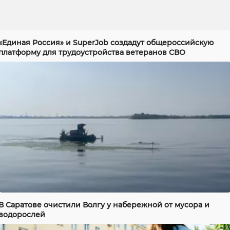
«Единая Россия» и SuperJob создадут общероссийскую
платформу для трудоустройства ветеранов СВО
В Саратове очистили Волгу у набережной от мусора и
водорослей