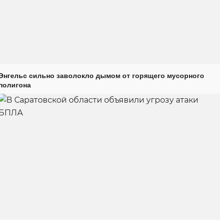
Энгельс сильно заволокло дымом от горящего мусорного
полигона