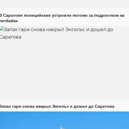
В Саратове полицейские устроили погоню за подростком на
питбайке
Запах гари снова накрыл Энгельс и дошел до Саратова