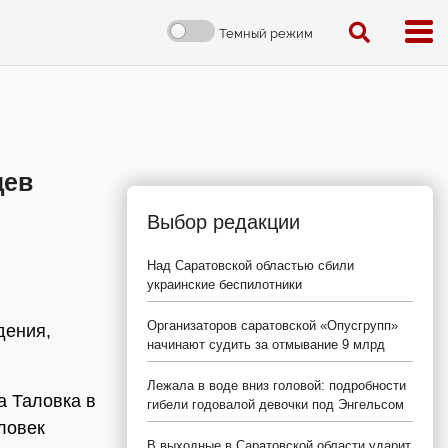
Темный режим
цев
Выбор редакции
Над Саратовской областью сбили
украинские беспилотники
Организаторов саратовской «Опусгрупп»
дения,
начинают судить за отмывание 9 млрд
Лежала в воде вниз головой: подробности
а Таловка в
гибели годовалой девочки под Энгельсом
ловек
В выходные в Саратовской области ударит