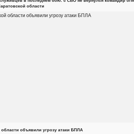
луживцев в последнем бою: с СВО не вернулся командир огн
Саратовской области
 области объявили угрозу атаки БПЛА