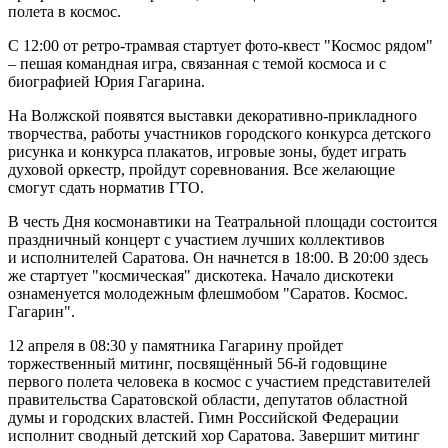
полета в космос.
С 12:00 от ретро-трамвая стартует фото-квест "Космос рядом"
– пешая командная игра, связанная с темой космоса и с
биографией Юрия Гагарина.
На Волжской появятся выставки декоративно-прикладного
творчества, работы участников городского конкурса детского
рисунка и конкурса плакатов, игровые зоны, будет играть
духовой оркестр, пройдут соревнования. Все желающие
смогут сдать норматив ГТО.
В честь Дня космонавтики на Театральной площади состоится
праздничный концерт с участием лучших коллективов
и исполнителей Саратова. Он начнется в 18:00. В 20:00 здесь
же стартует "космическая" дискотека. Начало дискотеки
ознаменуется молодежным флешмобом "Саратов. Космос.
Гагарин".
12 апреля в 08:30 у памятника Гагарину пройдет
торжественный митинг, посвящённый 56-й годовщине
первого полета человека в космос с участием представителей
правительства Саратовской области, депутатов областной
думы и городских властей. Гимн Российской Федерации
исполнит сводный детский хор Саратова. Завершит митинг