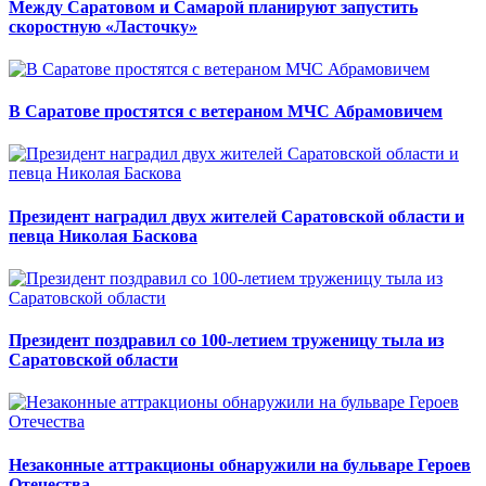
Между Саратовом и Самарой планируют запустить
скоростную «Ласточку»
В Саратове простятся с ветераном МЧС Абрамовичем
Президент наградил двух жителей Саратовской области и
певца Николая Баскова
Президент поздравил со 100-летием труженицу тыла из
Саратовской области
Незаконные аттракционы обнаружили на бульваре Героев
Отечества