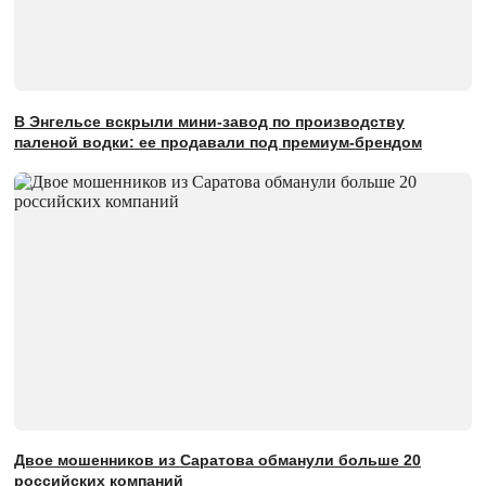
В Энгельсе вскрыли мини-завод по производству
паленой водки: ее продавали под премиум-брендом
Двое мошенников из Саратова обманули больше 20
российских компаний