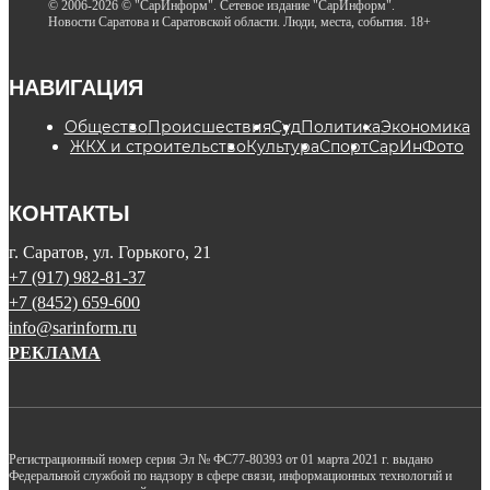
© 2006-2026 © "СарИнформ". Сетевое издание "СарИнформ".
Новости Саратова и Саратовской области. Люди, места, события. 18+
НАВИГАЦИЯ
Общество
Происшествия
Суд
Политика
Экономика
ЖКХ и строительство
Культура
Спорт
СарИнФото
КОНТАКТЫ
г. Саратов, ул. Горького, 21
+7 (917) 982-81-37
+7 (8452) 659-600
info@sarinform.ru
РЕКЛАМА
Регистрационный номер серия Эл № ФС77-80393 от 01 марта 2021 г. выдано
Федеральной службой по надзору в сфере связи, информационных технологий и