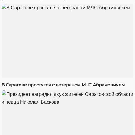
В Саратове простятся с ветераном МЧС Абрамовичем