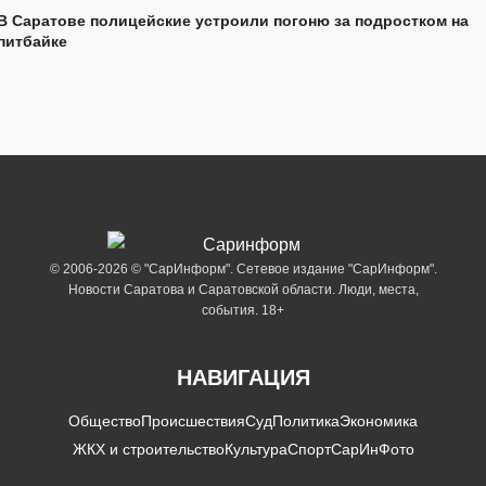
В Саратове полицейские устроили погоню за подростком на
питбайке
© 2006-2026 © "СарИнформ". Сетевое издание "СарИнформ".
Новости Саратова и Саратовской области. Люди, места,
события. 18+
НАВИГАЦИЯ
Общество
Происшествия
Суд
Политика
Экономика
ЖКХ и строительство
Культура
Спорт
СарИнФото