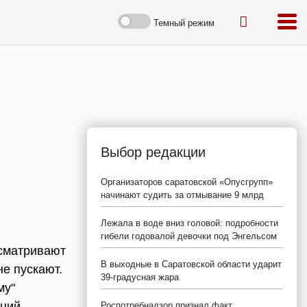
Темный режим
Выбор редакции
Организаторов саратовской «Опусгрупп»
начинают судить за отмывание 9 млрд
Лежала в воде вниз головой: подробности
гибели годовалой девочки под Энгельсом
осматривают
В выходные в Саратовской области ударит
е пускают.
39-градусная жара
му"
аций
Роспотребнадзор признал факт