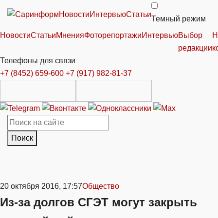
Новости
Интервью
Статьи
Темный режим
Новости
Статьи
Мнения
Фоторепортажи
Интервью
Выбор
Н
редакции
к
Телефоны для связи
+7 (8452) 659-600
+7 (917) 982-81-37
Поиск
20 октября 2016, 17:57
Общество
Из-за долгов СГЭТ могут закрыть