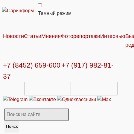
Темный режим
Новости
Статьи
Мнения
Фоторепортажи
Интервью
Вы
ре
+7 (8452) 659-600
+7 (917) 982-81-
37
Поиск