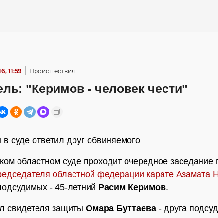
6, 11:59
Происшествия
ль: "Керимов - человек чести"
 в суде ответил друг обвиняемого
ком областном суде проходит очередное заседание 
редседателя областной федерации карате Азамата 
подсудимых - 45-летний
Расим Керимов
.
ил свидетеля защиты
Омара Буттаева
- друга подсу