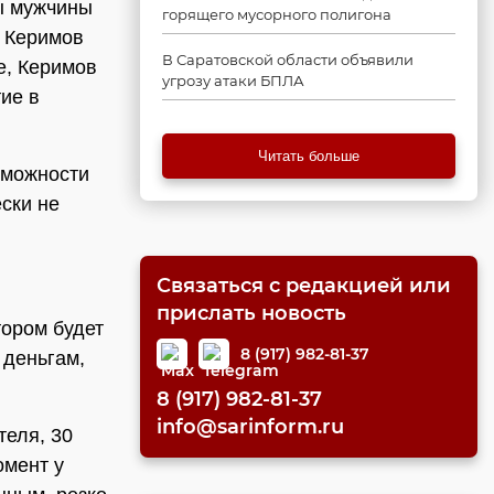
ы мужчины
горящего мусорного полигона
, Керимов
В Саратовской области объявили
е, Керимов
угрозу атаки БПЛА
ие в
Читать больше
зможности
ски не
Связаться с редакцией или
прислать новость
тором будет
8 (917) 982-81-37
 деньгам,
8 (917) 982-81-37
info@sarinform.ru
теля, 30
омент у