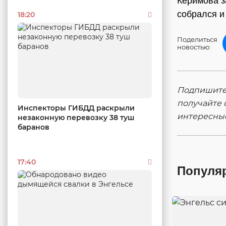
Керимова з
собрался и
18:20
Поделиться
новостью:
Подпишитес
получайте 
Инспекторы ГИБДД раскрыли
интересны
незаконную перевозку 38 туш
баранов
17:40
Популя