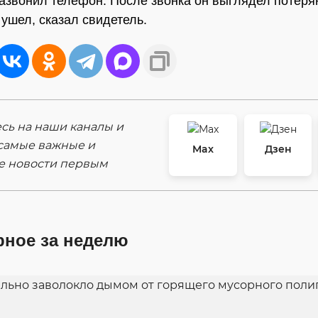
азвонил телефон. После звонка он выглядел потеря
 ушел, сказал свидетель.
ь на наши каналы и
самые важные и
Max
Дзен
е новости первым
рное за неделю