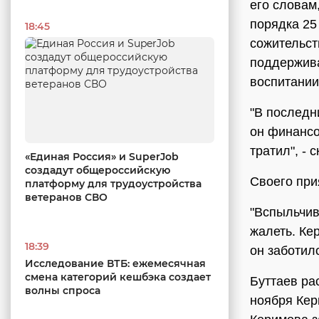
его словам
порядка 25
18:45
сожительст
поддержива
воспитани
"В последн
он финансо
тратил", - 
«Единая Россия» и SuperJob
создадут общероссийскую
Своего при
платформу для трудоустройства
ветеранов СВО
"Вспыльчив
жалеть. Кер
18:39
он заботилс
Исследование ВТБ: ежемесячная
смена категорий кешбэка создает
Буттаев ра
волны спроса
ноября Кер