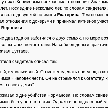
, у них с Керимовым прекрасные отношения. Знаком
 лет. Последние несколько лет, по словам свидетеля
вовал с девушкой по имени
Екатерина
. Тем не мене
л отношения с дочерьми и принимал активное участ
и
Вероники
.
ие два года он заботился о двух семьях. По мере во
во пытался помогать им. На себя он деньги практиче
сказал Буттаев.
ятеля свидетель описал так:
ый, импульсивный. Он может сделать поступок, о ко
имов - человек чести. Он не стремился к богатству, к
я о своих детях".
ссказал о дне убийства Норманова. По словам свиде
имов был у него в гостях. Однако в определенный м