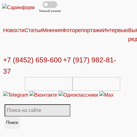
Темный режим
Новости
Статьи
Мнения
Фоторепортажи
Интервью
Вы
ре
+7 (8452) 659-600
+7 (917) 982-81-
37
Поиск