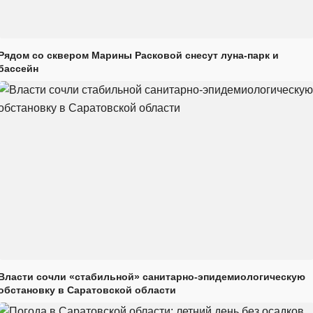
Рядом со сквером Марины Расковой снесут луна-парк и
бассейн
Власти сочли «стабильной» санитарно-эпидемиологическую
обстановку в Саратовской области