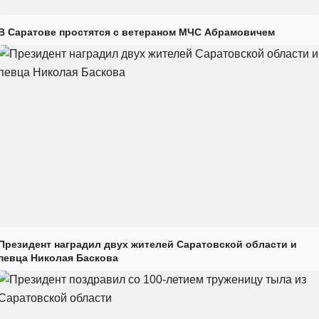
В Саратове простятся с ветераном МЧС Абрамовичем
Президент наградил двух жителей Саратовской области и
певца Николая Баскова