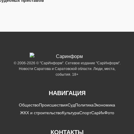
судебных приставов
© 2006-2026 © "СарИнформ". Сетевое издание "СарИнформ".
Новости Саратова и Саратовской области. Люди, места,
события. 18+
НАВИГАЦИЯ
Общество
Происшествия
Суд
Политика
Экономика
ЖКХ и строительство
Культура
Спорт
СарИнФото
КОНТАКТЫ