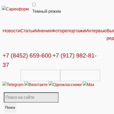
Темный режим
Новости
Статьи
Мнения
Фоторепортажи
Интервью
Вы
ре
+7 (8452) 659-600
+7 (917) 982-81-
37
Поиск