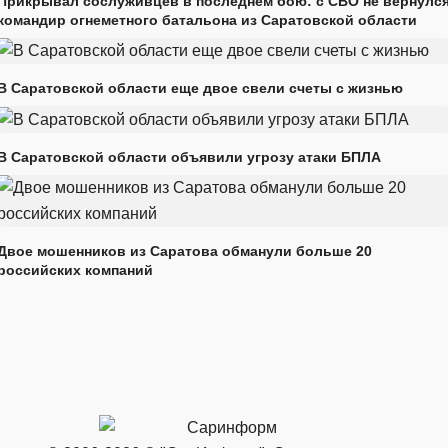
Прикрывал сослуживцев в последнем бою: с СВО не вернулс
командир огнеметного батальона из Саратовской области
В Саратовской области еще двое свели счеты с жизнью
В Саратовской области объявили угрозу атаки БПЛА
Двое мошенников из Саратова обманули больше 20
российских компаний