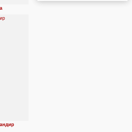
а
мандир