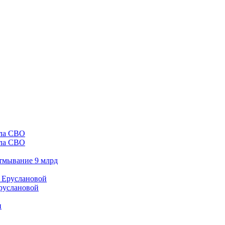
ала СВО
отмывание 9 млрд
Еруслановой