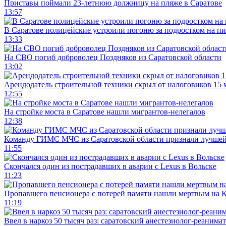
Приставы поймали 23-летнюю должницу на пляже в Саратове
13:57
В Саратове полицейские устроили погоню за подростком на п
13:33
На СВО погиб доброволец Поздняков из Саратовской области
13:02
Арендодатель строительной техники скрыл от налоговиков 15 
12:55
На стройке моста в Саратове нашли мигрантов-нелегалов
12:38
Команду ГИМС МЧС из Саратовской области признали лучшей
11:55
Скончался один из пострадавших в аварии c Lexus в Вольске
11:23
Пропавшего пенсионера с потерей памяти нашли мертвым на 
11:19
Ввел в наркоз 50 тысяч раз: саратовский анестезиолог-реанима