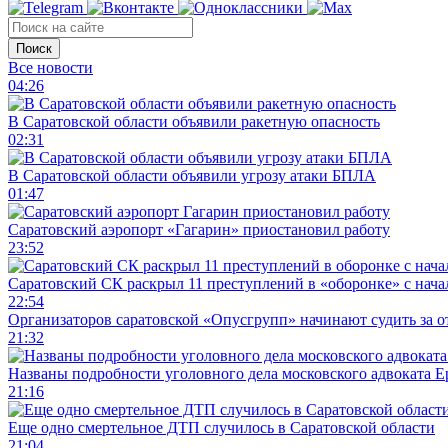
Поиск
Все новости
04:26
В Саратовской области объявили ракетную опасность
02:31
В Саратовской области объявили угрозу атаки БПЛА
01:47
Саратовский аэропорт «Гагарин» приостановил работу
23:52
Саратовский СК раскрыл 11 преступлений в «оборонке» с нач
22:54
Организаторов саратовской «Опусгрупп» начинают судить за 
21:32
Названы подробности уголовного дела московского адвоката 
21:16
Еще одно смертельное ДТП случилось в Саратовской области
21:04