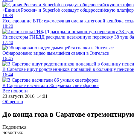
«Единая Россия» и SuperJob создадут общероссийскую платфор
18:39
Исследование ВТБ: ежемесячная смена категорий кешбэка созд
18:20
Инспекторы ГИБДД раскрыли незаконную перевозку 38 туш б
17:40
Обнародовано видео дымящейся свалки в Энгельсе
16:45
В Саратове ищут родственников попавшей в больницу пенсио
16:44
В Саратове насчитали 86 «умных светофоров»
Все новости
23 августа 2016, 14:01
Общество
До конца года в Саратове отремонтиру
Поделиться
новостью: