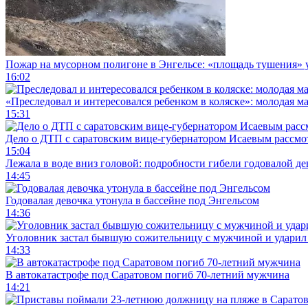
Пожар на мусорном полигоне в Энгельсе: «площадь тушения»
16:02
«Преследовал и интересовался ребенком в коляске»: молодая м
15:31
Дело о ДТП с саратовским вице-губернатором Исаевым рассмо
15:04
Лежала в воде вниз головой: подробности гибели годовалой д
14:45
Годовалая девочка утонула в бассейне под Энгельсом
14:36
Уголовник застал бывшую сожительницу с мужчиной и ударил 
14:33
В автокатастрофе под Саратовом погиб 70-летний мужчина
14:21