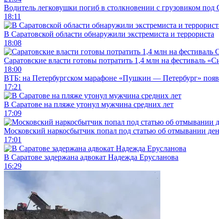
Водитель легковушки погиб в столкновении с грузовиком под
18:11
В Саратовской области обнаружили экстремиста и террориста
18:08
Саратовские власти готовы потратить 1,4 млн на фестиваль «
18:00
ВТБ: на Петербургском марафоне «Пушкин — Петербург» появи
17:21
В Саратове на пляже утонул мужчина средних лет
17:09
Московский наркосбытчик попал под статью об отмывании ден
17:01
В Саратове задержана адвокат Надежда Ерусланова
16:29