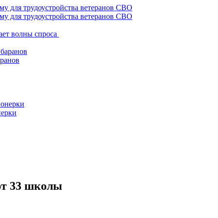
му для трудоустройства ветеранов СВО
ает волны спроса
аранов
нерки
ют 33 школы