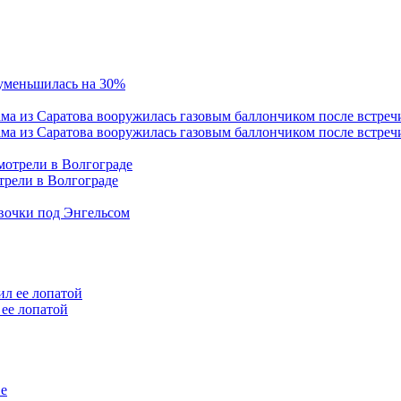
 уменьшилась на 30%
ама из Саратова вооружилась газовым баллончиком после встреч
трели в Волгограде
евочки под Энгельсом
ее лопатой