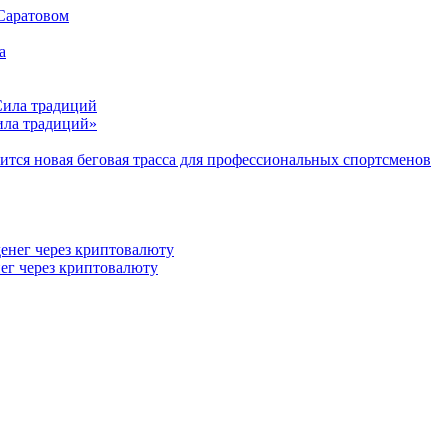
 Саратовом
Сила традиций»
тся новая беговая трасса для профессиональных спортсменов
ег через криптовалюту