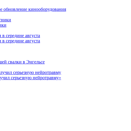
ое обновление кинооборудования
ики
 в середине августа
шей свалки в Энгельсе
лучил серьезную нейротравму»