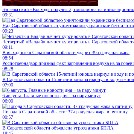
Энгельсский «Восход» получит 2,5 миллиона на инновационн
09:31
Над Саратовской областью уничтожили украинские беспилотн
09:23
Четвертый «Валдай» начнет курсировать в Саратовской области
09:11
В выходные в Саратовской области ударит 39-градусная жара
08:54
Роспотребнадзор признал факт загрязнения воздуха из-за горев
08:28
В Саратовской области 15-летний юноша нырнул в воду и «по
07:00
6 августа. Главные новости дня – за пару минут
06:00
Погода в Саратовской области: 37-градусная жара в пятницу
00:57
В Саратовской области объявлена угроза атаки БПЛА
18:45