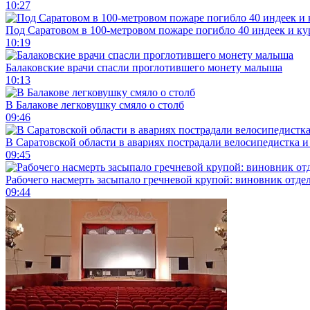
10:27
Под Саратовом в 100-метровом пожаре погибло 40 индеек и ку
10:19
Балаковские врачи спасли проглотившего монету малыша
10:13
В Балакове легковушку смяло о столб
09:46
В Саратовской области в авариях пострадали велосипедистка 
09:45
Рабочего насмерть засыпало гречневой крупой: виновник отде
09:44