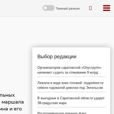
Темный режим
Выбор редакции
Организаторов саратовской «Опусгрупп»
начинают судить за отмывание 9 млрд
Лежала в воде вниз головой: подробности
гибели годовалой девочки под Энгельсом
ельных
В выходные в Саратовской области ударит
е маршала
39-градусная жара
ина и его
Роспотребнадзор признал факт