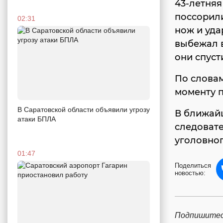
43-летняя
поссорили
02:31
нож и уда
выбежал в
они спуст
По словам
моменту 
В Саратовской области объявили угрозу
В ближайш
атаки БПЛА
следоват
уголовно
01:47
Поделиться
новостью:
Подпишитес