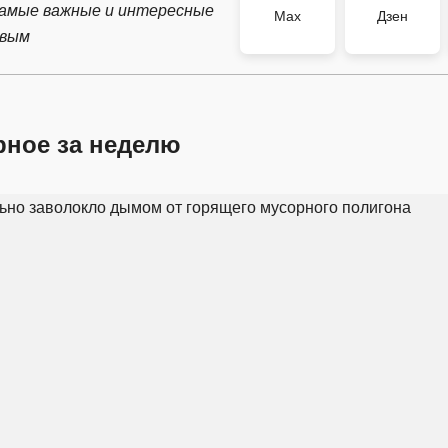
самые важные и интересные
Max
Дзен
рвым
рное за неделю