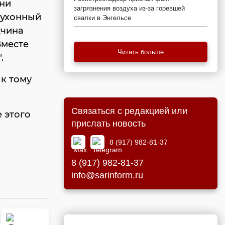
они
загрязнения воздуха из-за горевшей
кухонный
свалки в Энгельсе
жчина
Вместе
Читать больше
.
 к тому
Связаться с редакцией или
 этого
прислать новость
8 (917) 982-81-37
8 (917) 982-81-37
info@sarinform.ru