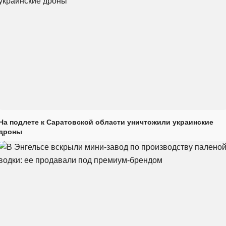
На подлете к Саратовской области уничтожили украинские
дроны