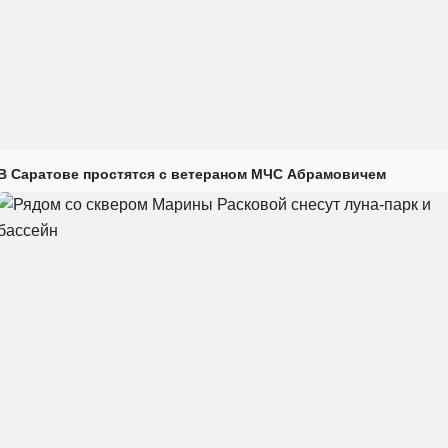
В Саратове простятся с ветераном МЧС Абрамовичем