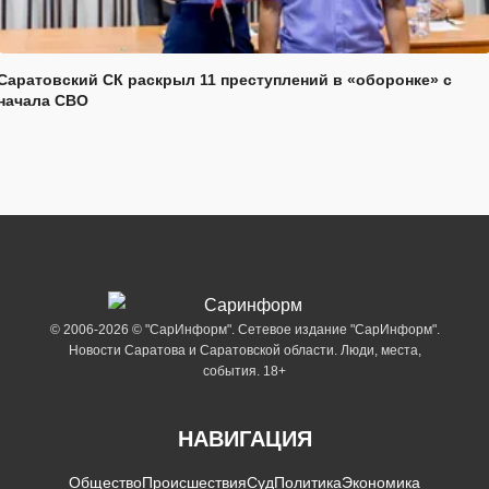
Саратовский СК раскрыл 11 преступлений в «оборонке» с
начала СВО
© 2006-2026 © "СарИнформ". Сетевое издание "СарИнформ".
Новости Саратова и Саратовской области. Люди, места,
события. 18+
НАВИГАЦИЯ
Общество
Происшествия
Суд
Политика
Экономика