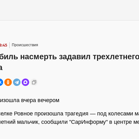
8:45
Происшествия
биль насмерть задавил трехлетнег
а
изошла вчера вечером
селке Ровное произошла трагедия — под колесами 
летний мальчик, сообщили "СарИнформу" в центре 