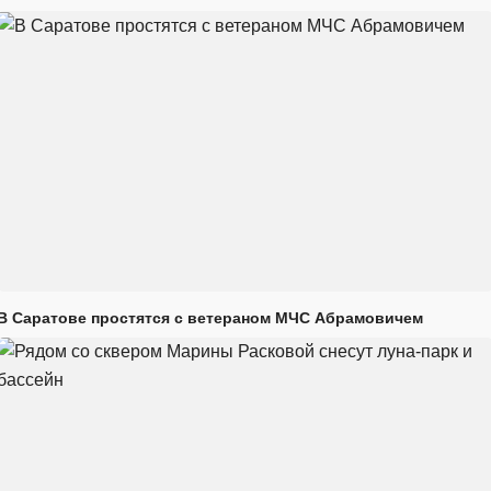
В Саратове простятся с ветераном МЧС Абрамовичем