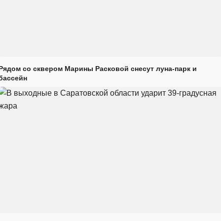
Рядом со сквером Марины Расковой снесут луна-парк и
бассейн