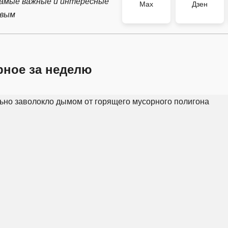
самые важные и интересные
Max
Дзен
рвым
рное за неделю