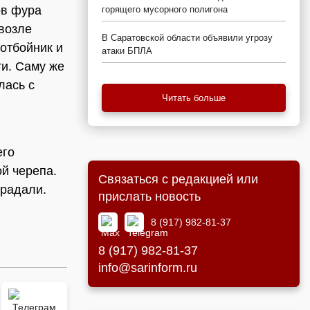
ов фура
горящего мусорного полигона
возле
В Саратовской области объявили угрозу
 отбойник и
атаки БПЛА
ти. Саму же
лась с
Читать больше
его
ой черепа.
Связаться с редакцией или
традали.
прислать новость
8 (917) 982-81-37
8 (917) 982-81-37
info@sarinform.ru