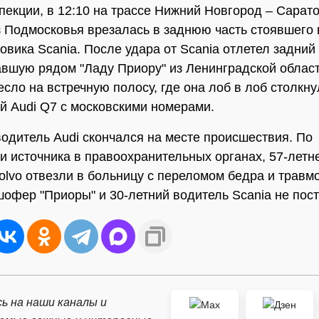
пекции, в 12:10 на трассе Нижний Новгород – Сарат
з Подмосковья врезалась в заднюю часть стоявшего 
зовика Scania. После удара от Scania отлетел задний
авшую рядом "Ладу Приору" из Ленинградской облас
есло на встречную полосу, где она лоб в лоб столкну
й Audi Q7 с московскими номерами.
водитель Audi скончался на месте происшествия. По
 источника в правоохранительных органах, 57-летн
olvo отвезли в больницу с переломом бедра и травм
шофер "Приоры" и 30-летний водитель Scania не пос
ь на наши каналы и